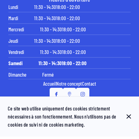
Lundi
11:30 - 14:30
18:00 - 22:00
Mardi
11:30 - 14:30
18:00 - 22:00
Mercredi
11:30 - 14:30
18:00 - 22:00
Jeudi
11:30 - 14:30
18:00 - 22:00
Vendredi
11:30 - 14:30
18:00 - 22:00
Samedi
11:30 - 14:30
18:00 - 22:00
Dimanche
Fermé
Accueil
Notre concept
Contact
Ce site web utilise uniquement des cookies strictement
© IchiNiSan&GO 2026
nécessaires à son fonctionnement. Nous n'utilisons pas de
Mentions légales
Protection des données
Paramètres des cookies
cookies de suivi ni de cookies marketing.
Créé par Centralapp Studio
Connexion